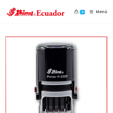
Menú
0