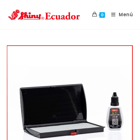
Menú
0