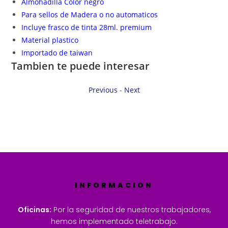
Almohadilla Color negro
Para sellos de Madera o no automaticos
Incluye frasco de tinta 28ml. premium
Material plastico
Importado de taiwan
Tambien te puede interesar
Previous
-
Next
INFORMACION
Oficinas:
Por la seguridad de nuestros trabajadores,
hemos implementado teletrabajo.