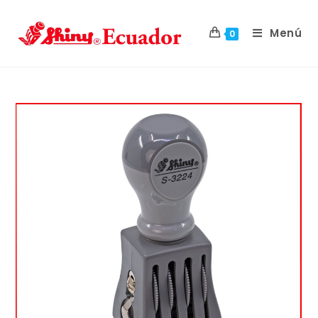
Menú
0