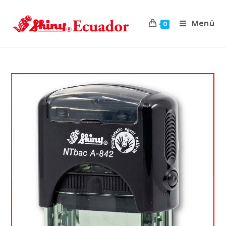
Menú
0