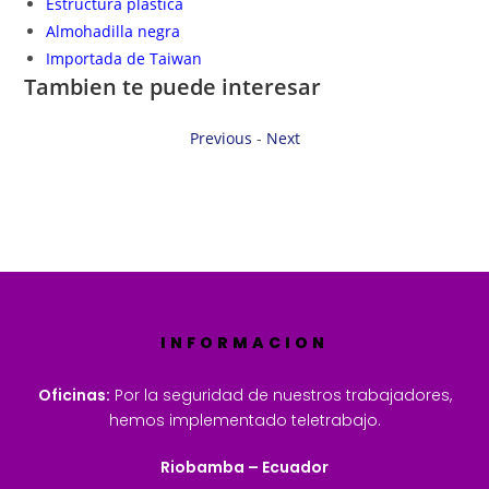
Estructura plastica
Almohadilla negra
Importada de Taiwan
Tambien te puede interesar
Previous
-
Next
INFORMACION
Oficinas:
Por la seguridad de nuestros trabajadores,
hemos implementado teletrabajo.
Riobamba – Ecuador