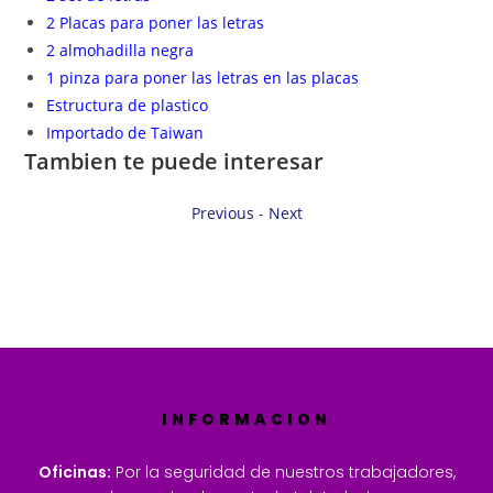
2 Placas para poner las letras
2 almohadilla negra
1 pinza para poner las letras en las placas
Estructura de plastico
Importado de Taiwan
Tambien te puede interesar
Previous
-
Next
INFORMACION
Oficinas:
Por la seguridad de nuestros trabajadores,