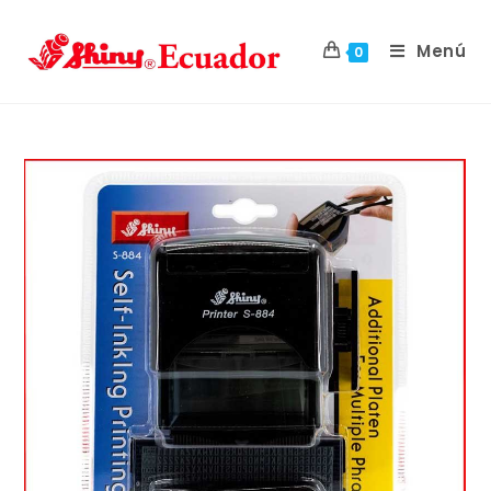
Menú
0