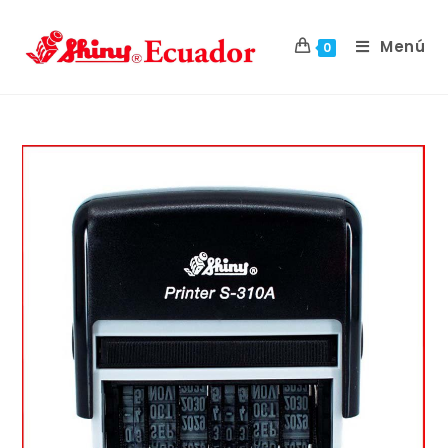
Menú
0