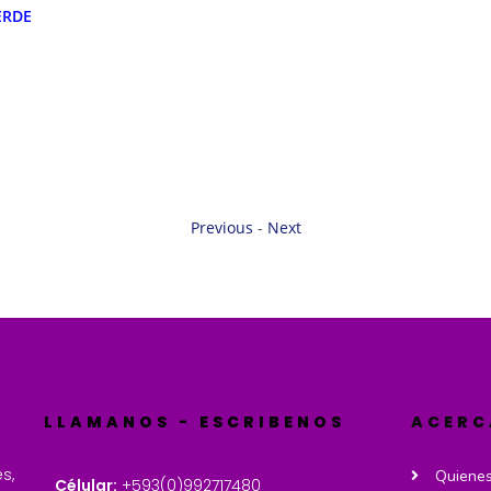
ERDE
Previous
-
Next
LLAMANOS - ESCRIBENOS
ACERC
s,
Quiene
Célular:
+593(0)992717480