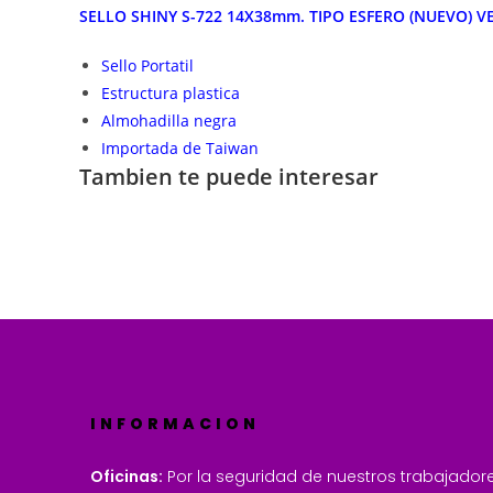
SELLO SHINY S-722 14X38mm. TIPO ESFERO (NUEVO) V
Sello Portatil
Estructura plastica
Almohadilla negra
Importada de Taiwan
Tambien te puede interesar
INFORMACION
Oficinas:
Por la seguridad de nuestros trabajadore