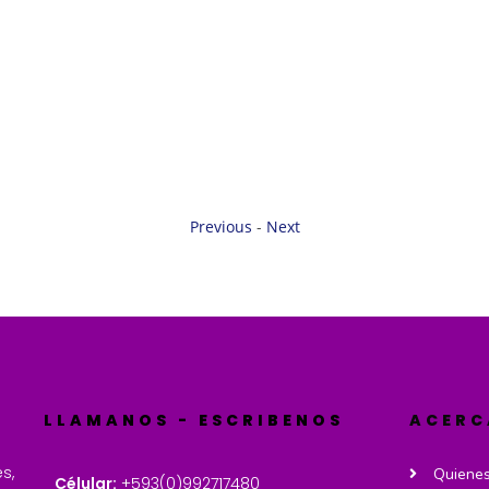
Previous
-
Next
LLAMANOS - ESCRIBENOS
ACERC
s,
Quiene
Célular:
+593(0)992717480