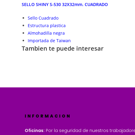
SELLO SHINY S-530 32X32mm. CUADRADO
Sello Cuadrado
Estructura plastica
Almohadilla negra
Importada de Taiwan
Tambien te puede interesar
INFORMACION
Oficinas:
Por la seguridad de nuestros trabajadore