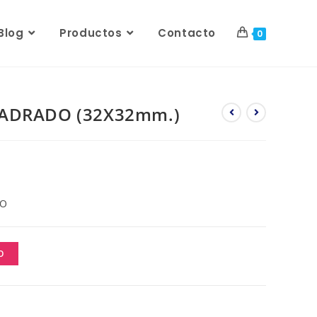
Blog
Productos
Contacto
0
UADRADO (32X32mm.)
DO
O