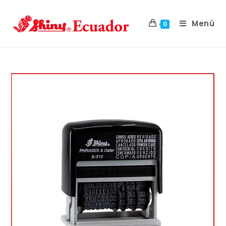
Menú
0