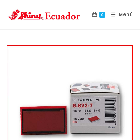
Menú
0