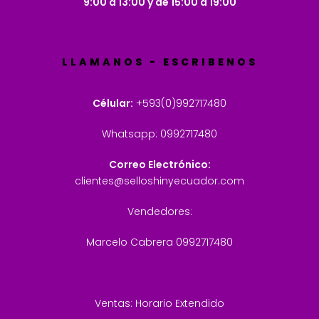
9:00 a 13:00 y de 15:00 a 19:00
LLAMANOS - ESCRIBENOS
Célular:
+593(0)992717480
Whatsapp: 0992717480
Correo Electrónico:
clientes@selloshinyecuador.com
Vendedores:
Marcelo Cabrera 0992717480
Ventas: Horario Extendido